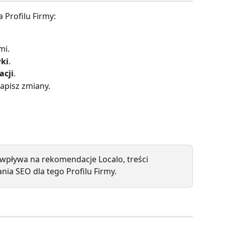
a Profilu Firmy:
mi.
ki
.
acji
.
apisz zmiany.
 wpływa na rekomendacje Localo, treści 
ia SEO dla tego Profilu Firmy.