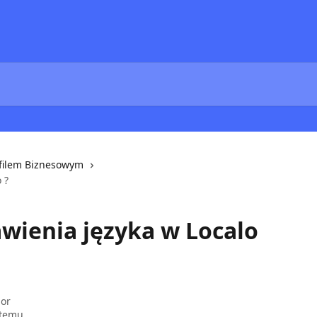
ofilem Biznesowym
 ?
awienia języka w Localo
ior
 temu