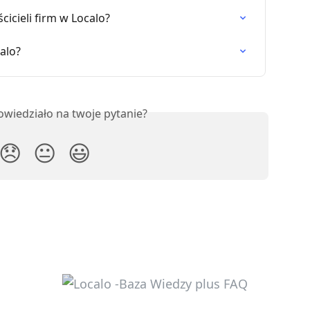
ścicieli firm w Localo?
alo?
owiedziało na twoje pytanie?
😞
😐
😃