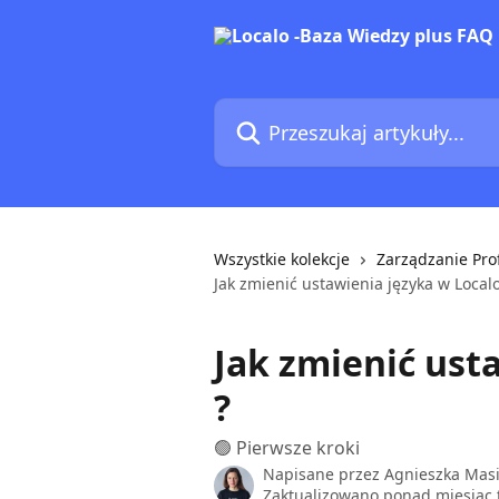
Przejdź do głównej zawartości
Przeszukaj artykuły...
Wszystkie kolekcje
Zarządzanie Pr
Jak zmienić ustawienia języka w Localo
Jak zmienić ust
?
🟢 Pierwsze kroki
Napisane przez
Agnieszka Mas
Zaktualizowano ponad miesiąc