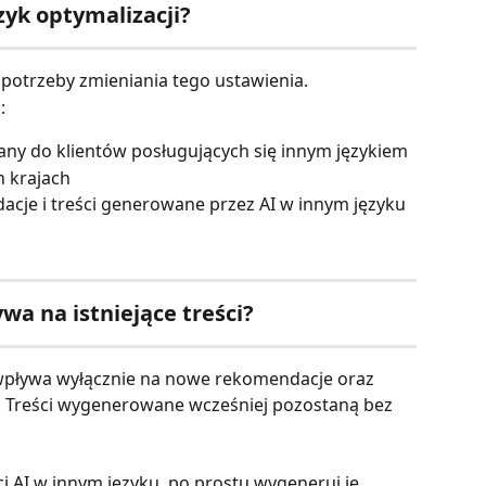
zyk optymalizacji?
potrzeby zmieniania tego ustawienia.
:
wany do klientów posługujących się innym językiem
h krajach
cje i treści generowane przez AI w innym języku
wa na istniejące treści?
 wpływa wyłącznie na nowe rekomendacje oraz 
. Treści wygenerowane wcześniej pozostaną bez 
ci AI w innym języku, po prostu wygeneruj je 