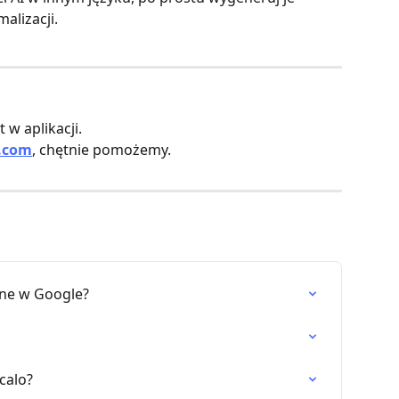
alizacji.
 w aplikacji.
.com
, chętnie pomożemy.
alne w Google?
calo?