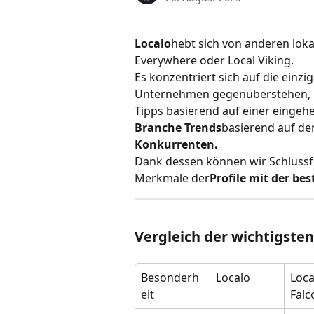
Localo
hebt sich von anderen loka
Everywhere oder Local Viking. 
Es konzentriert sich auf die einz
Unternehmen gegenüberstehen, u
Tipps basierend auf einer eingeh
Branche
Trends
basierend auf der
Konkurrenten.
Dank dessen können wir Schlussfo
Merkmale der
Profile mit der be
Vergleich der wichtigste
Besonderh
Localo
Loca
eit
Falc