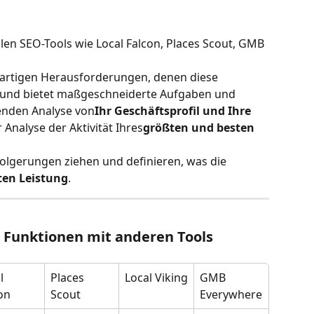
len SEO-Tools wie Local Falcon, Places Scout, GMB 
igartigen Herausforderungen, denen diese 
nd bietet maßgeschneiderte Aufgaben und 
enden Analyse von
Ihr Geschäftsprofil und Ihre 
 Analyse der Aktivität Ihres
größten und besten 
lgerungen ziehen und definieren, was die 
sten Leistung
.
n Funktionen mit anderen Tools
l 
Places 
Local Viking
GMB 
on
Scout
Everywhere