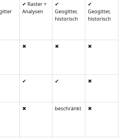
✔ Raster + 
✔ 
✔ 
itter
Analysen
Geogitter, 
Geogitter, 
historisch
historisch
✖
✖
✖
✔
✔
✖
✖
beschränkt
✖