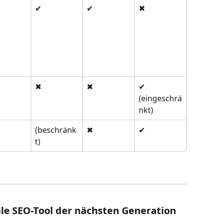
✔
✔
✖
✖
✖
✔ 
(eingeschrä
nkt)
(beschränk
✖
✔
t)
le SEO-Tool der nächsten Generation 