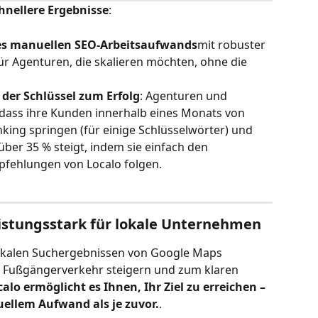
chnellere Ergebnisse
:
des manuellen SEO-Arbeitsaufwands
mit robuster 
ür Agenturen, die skalieren möchten, ohne die 
t der Schlüssel zum Erfolg
: Agenturen und 
dass ihre Kunden innerhalb eines Monats von 
anking springen (für einige Schlüsselwörter) und 
über 35 % steigt, indem sie einfach den 
fehlungen von Localo folgen.
eistungsstark für lokale Unternehmen
okalen Suchergebnissen von Google Maps 
n Fußgängerverkehr steigern und zum klaren 
calo ermöglicht es Ihnen, Ihr Ziel zu erreichen – 
ellem Aufwand als je zuvor.
.