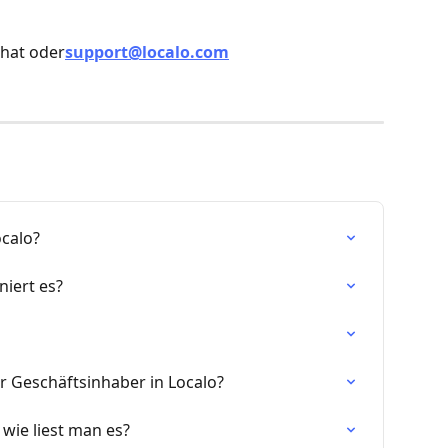
Chat oder
support@localo.com
ocalo?
niert es?
ür Geschäftsinhaber in Localo?
 wie liest man es?