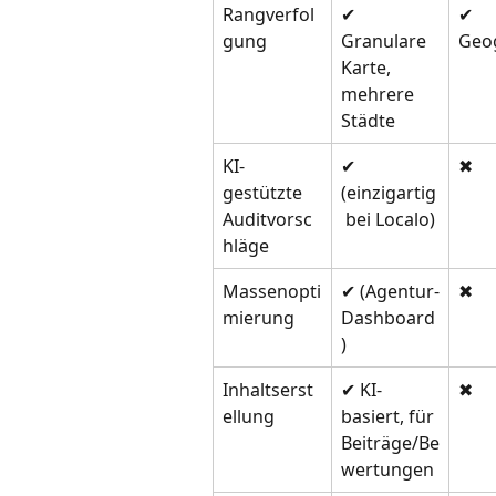
Rangverfol
✔ 
✔ 
gung
Granulare 
Geog
Karte, 
mehrere 
Städte
KI-
✔ 
✖
gestützte 
(einzigartig
Auditvorsc
 bei Localo)
hläge
Massenopti
✔ (Agentur-
✖
mierung
Dashboard
)
Inhaltserst
✔ KI-
✖
ellung
basiert, für 
Beiträge/Be
wertungen