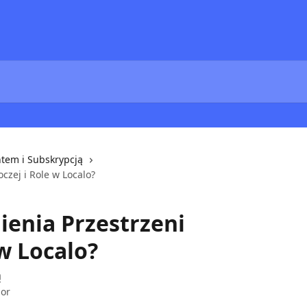
tem i Subskrypcją
czej i Role w Localo?
enia Przestrzeni
w Localo?
ą
ior