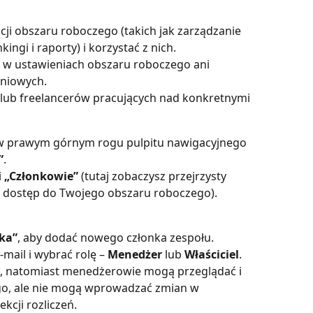
ji obszaru roboczego (takich jak zarządzanie 
ingi i raporty) i korzystać z nich.
w ustawieniach obszaru roboczego ani 
eniowych.
 lub freelancerów pracujących nad konkretnymi 
u w prawym górnym rogu pulpitu nawigacyjnego 
”
.
 
„Członkowie”
 (tutaj zobaczysz przejrzysty 
ż dostęp do Twojego obszaru roboczego).
ka”
, aby dodać nowego członka zespołu. 
mail i wybrać rolę – 
Menedżer
 lub 
Właściciel
. 
p, natomiast menedżerowie mogą przeglądać i 
go, ale nie mogą wprowadzać zmian w 
kcji rozliczeń.