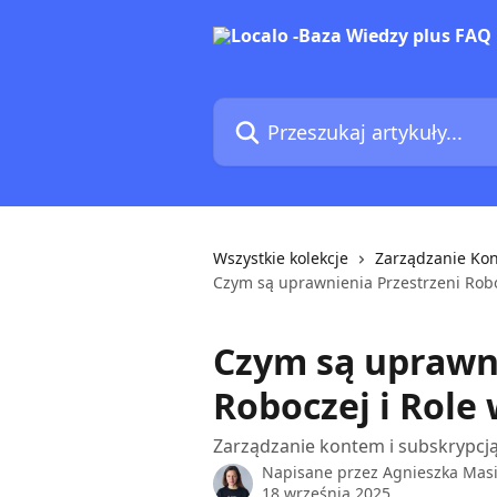
Przejdź do głównej zawartości
Przeszukaj artykuły...
Wszystkie kolekcje
Zarządzanie Kon
Czym są uprawnienia Przestrzeni Robo
Czym są uprawni
Roboczej i Role 
Zarządzanie kontem i subskrypcj
Napisane przez
Agnieszka Mas
18 września 2025