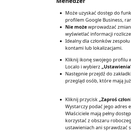
Menedżer
Może uzyskać dostęp do funkc
profilem Google Business, rank
Nie może
 wprowadzać zmian 
wyświetlać informacji rozlicz
Idealny dla członków zespołu
kontami lub lokalizacjami.
Kliknij ikonę swojego profil
Localo i wybierz 
„Ustawienia
Następnie przejdź do zakładki
przegląd osób, które mają ju
Kliknij przycisk 
„Zaproś człon
Wystarczy podać jego adres e-
Właściciele mają pełny dostę
korzystać z obszaru robocze
ustawieniach ani sprawdzać se