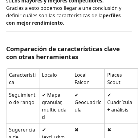
su
Los mayores y mejores competidores.
Gracias a esto podemos llegar a una conclusión y 
definir cuáles son las características de la
perfiles 
con mejor rendimiento
.
Comparación de características clave 
con otras herramientas
Característi
Localo
Local 
Places 
ca
Falcon
Scout
Seguimient
✔ Mapa 
✔ 
✔ 
o de rango
granular, 
Geocuadríc
Cuadrícula 
multiciuda
ula
+ análisis
d
Sugerencia
✔ 
✖
✖
s de 
(exclusivo 