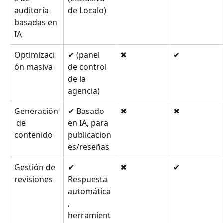
auditoría 
de Localo)
basadas en 
IA
Optimizaci
✔ (panel 
✖
✔
ón masiva
de control 
de la 
agencia)
Generación
✔ Basado 
✖
✖
 de 
en IA, para 
contenido
publicacion
es/reseñas
Gestión de 
✔ 
✖
✔
revisiones
Respuesta 
automática
, 
herramient