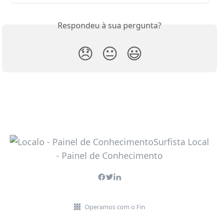
Respondeu à sua pergunta?
😞
😐
😃
Operamos com o Fin