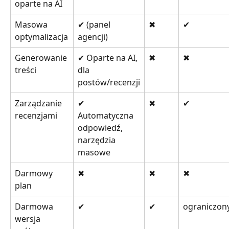
oparte na AI
Masowa 
✔ (panel 
✖
✔
optymalizacja
agencji)
Generowanie 
✔ Oparte na AI, 
✖
✖
treści
dla 
postów/recenzji
Zarządzanie 
✔ 
✖
✔
recenzjami
Automatyczna 
odpowiedź, 
narzędzia 
masowe
Darmowy 
✖
✖
✖
plan
Darmowa 
✔
✔
ograniczon
wersja 