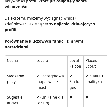
aktywności 
profili które już osiągnęły dobrą 
widoczność
.
Dzięki temu możemy wyciągnąć wnioski i 
zdefiniować, jakie są cechy 
najlepiej działających 
profili
.
Porównanie kluczowych funkcji z innymi 
narzędziami
Cecha
Localo
Local 
Places 
Falcon
Scout
Śledzenie 
✔ Szczegółowa 
✔ 
✔ Siatka + 
pozycji
mapa, wiele 
Siatka 
analityka
miast
geo
Sugestie 
✔ (unikalne dla 
✖
✖
audytu 
Localo)