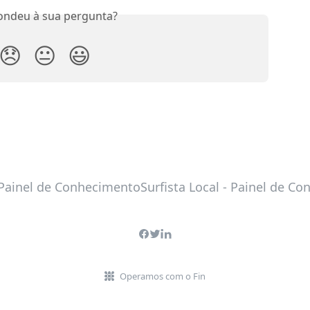
ondeu à sua pergunta?
😞
😐
😃
Operamos com o Fin