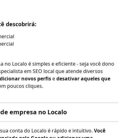
cê descobrirá:
ercial
ercial
 no Localo é simples e eficiente - seja você dono 
ecialista em SEO local que atende diversos 
dicionar novos perfis
 e 
desativar aqueles que 
 em poucos cliques.
l de empresa no Localo
ua conta do Localo é rápido e intuitivo. 
Você 
nciada pelo Google ou adicionar uma 