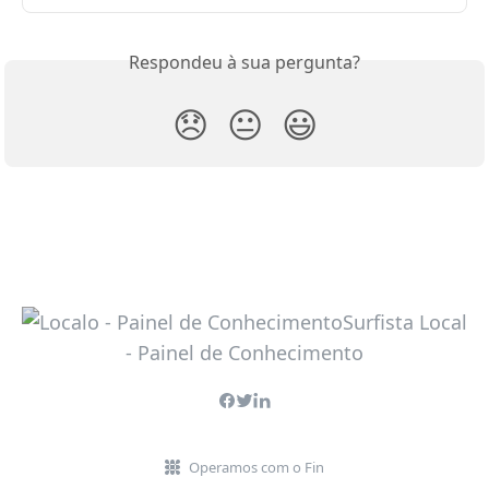
Respondeu à sua pergunta?
😞
😐
😃
Operamos com o Fin