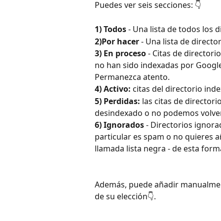
Puedes ver seis secciones: 👇
1) Todos
 - Una lista de todos los 
2)Por hacer
 - Una lista de direct
3) En proceso 
- Citas de directo
no han sido indexadas por Googl
Permanezca atento.
4) Activo: 
citas del directorio ind
5) Perdidas:
 las citas de directo
desindexado o no podemos volver
6) Ignorados
 - Directorios ignora
particular es spam o no quieres aña
llamada lista negra - de esta forma
Además, puede añadir manualment
de su elección👇.